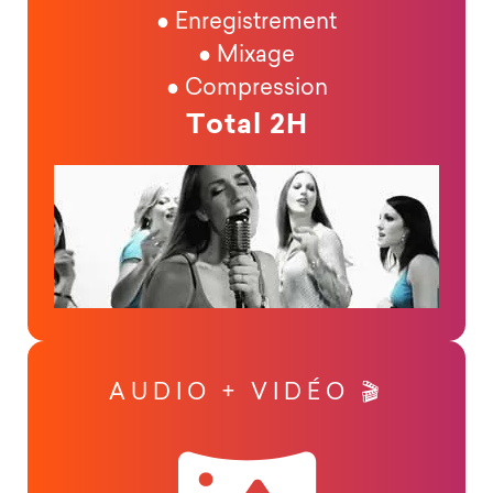
● Enregistrement
● Mixage
● Compression
Total 2H
AUDIO + VIDÉO 🎬